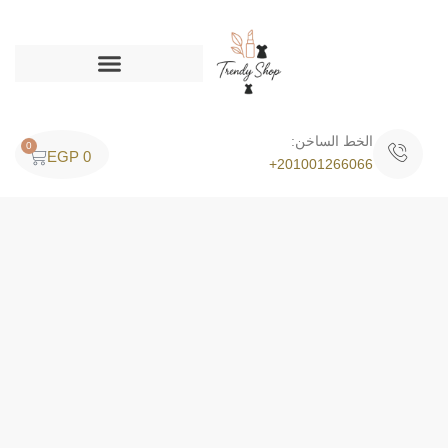
الخط الساخن:
0
EGP
0
201001266066+