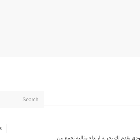
s
قة مع هودي قطن صافٍ 100%. هذا الهودي يقدم لك تجربة ارتداء مثالية تجمع بين