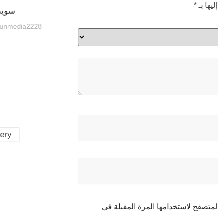
يها بـ
*
سويت 
unmedia2228
lery
لمتصفح لاستخدامها المرة المقبلة في