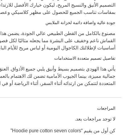
التصميم الأنيق والنسيج المريح، ليكون خيارك الأفضل للارت
بمقاسات تناسب الجميع للحصول على مظهر كلاسيكي وعص
جودة عالية واضافة دائمة لخزانة الملابس
مصنوع بالكامل من القطن الطبيعي عالي الجودة، يضمن هذا اله
القماش ناعم وخفيف على البشرة مما يجعله مثاليًا لكل ف
أساسيات لإطلالتك الكاجوال اليومية أو لباس مريح للأيام البا
تفاصيل تصميم متعددة الاستخدامات
يأتي هذا الهودي بتصميم بسيط وأنيق يلبي جميع الأذواق. العن
جمالية مميزة، بينما الجيوب الأمامية تضمن لك الاهتمام بالع
المتعددة لتتمكن من ارتدائه أثناء السفر، أثناء الرياضة أو في ا
المراجعات
لا توجد مراجعات بعد.
كن أول من يقيم “Hoodie pure cotton seven colors”